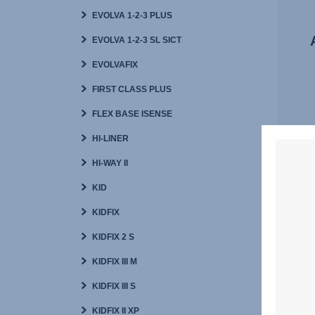
EVOLVA 1-2-3 PLUS
EVOLVA 1-2-3 SL SICT
EVOLVAFIX
FIRST CLASS PLUS
FLEX BASE ISENSE
HI-LINER
HI-WAY II
KID
KIDFIX
KIDFIX 2 S
KIDFIX III M
KIDFIX III S
KIDFIX II XP