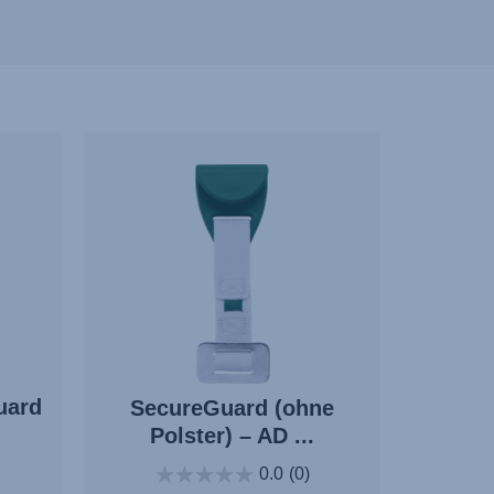
uard
SecureGuard (ohne
Polster) – AD ...
0.0
(0)