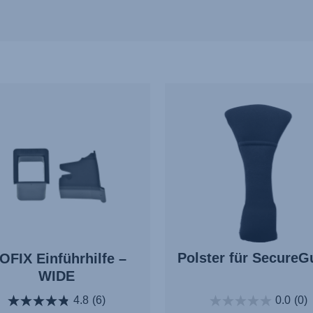
Polster für SecureG
OFIX Einführhilfe –
WIDE
0.0
(0)
4.8
(6)