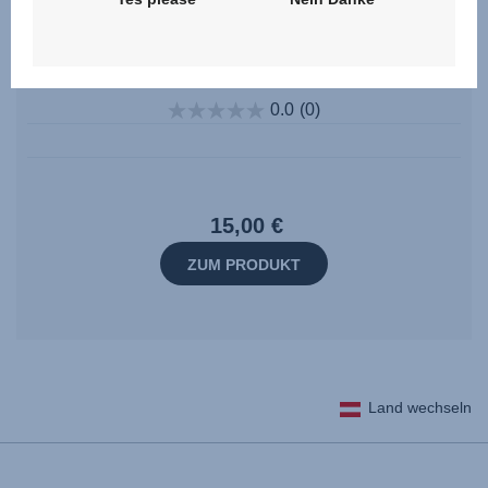
Bezug für Rückprallbügel – DUALFIX
0.0
(0)
15,00 €
ZUM PRODUKT
Land wechseln