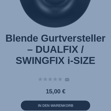
Blende Gurtversteller
– DUALFIX /
SWINGFIX i-SIZE
(0)
Kein
Beurteilungswert.
Link
15,00 €
auf
derselben
Seite.
IN DEN WARENKORB