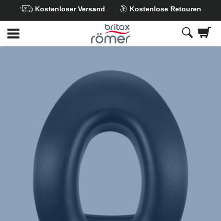
Kostenloser Versand
Kostenlose Retouren
Zum
Hauptinhalt
springen
Britax
Blende
Gurtversteller
–
DUALFIX
/
SWINGFIX
i-
SIZE
,
1
von
1