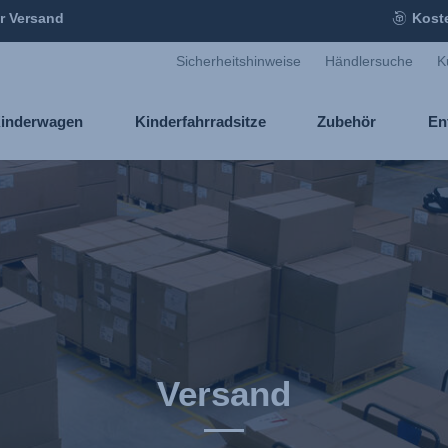
r Versand
Kost
Sicherheitshinweise
Händlersuche
K
inderwagen
Kinderfahrradsitze
Zubehör
En
Versand