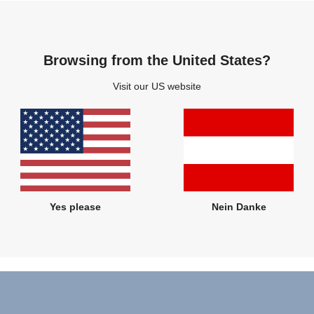
Versand
Browsing from the United States?
nserem österreichischen Shop versandkostenfrei über DPD Paket
Visit our US website
lb Österreichs versenden.
 Du ganz bequem über unseren deutschen Onlineshop bestellen:
www.br
 jederzeit den Status Deiner Bestellung einsehen. Alles was Du 
dresse.
 möglich zu halten, können wir leider keine Vorbestellung anbi
Yes please
Nein Danke
Wahl ausverkauft ist, im Normalfall haben wir es aber innerhal