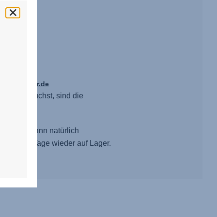
.
itax-roemer.de
dafür brauchst, sind die
eten. Es kann natürlich
b weniger Tage wieder auf Lager.