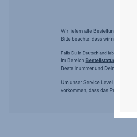
Wir liefern alle Bestellungen in u
Bitte beachte, dass wir nur innerha
Falls Du in Deutschland lebst, kannst
Im Bereich
Bestellstatus
kannst du
Bestellnummer und Deine Email A
Um unser Service Level so hoch wie
vorkommen, dass das Produkt Ihrer 