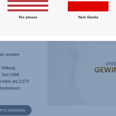
MEHR ERFAHR
Yes please
Nein Danke
e
gen werden
 Stiftung
 Seit 1966
t mehr als 2.075
cherpreisen
KTE ANSEHEN