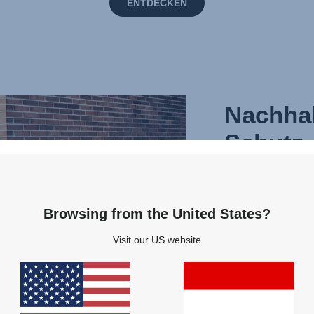
ENTDECKEN
Nachhal
Schutz 
und uns
Das Thema Sicherhe
Browsing from the United States?
Unser Ziel ist es,
und einfach zu be
Visit our US website
Kinderwagen anzu
Kindern weltweit 
wie die Welt, in d