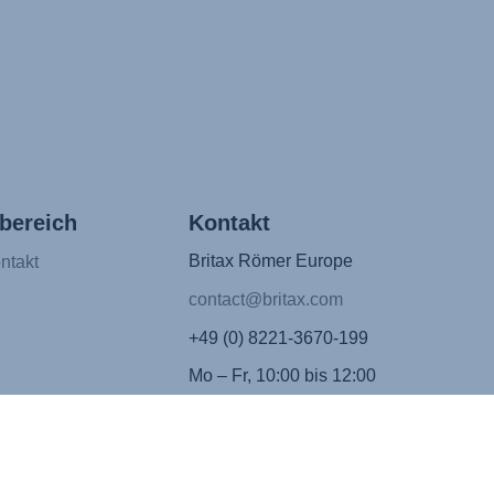
bereich
Kontakt
Britax Römer Europe
ntakt
contact@britax.com
+49 (0) 8221-3670-199
Mo – Fr, 10:00 bis 12:00