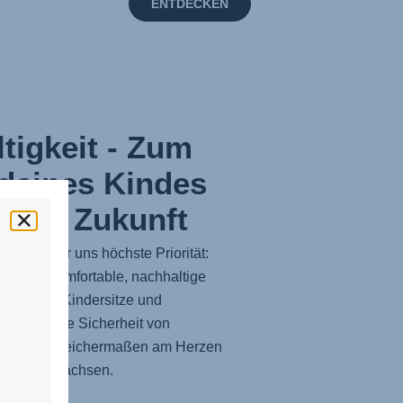
ENTDECKEN
tigkeit - Zum
deines Kindes
erer Zukunft
it hat für uns höchste Priorität:
 sichere, komfortable, nachhaltige
dienende Kindersitze und
bieten. Die Sicherheit von
liegt uns gleichermaßen am Herzen
er sie aufwachsen.