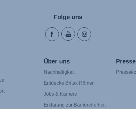
Folge uns
Über uns
Presse
Nachhaltigkeit
Presseko
ce
Entdecke Britax Römer
rt
Jobs & Karriere
Erklärung zur Barrierefreiheit
g