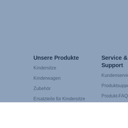
Unsere Produkte
Service &
Support
Kindersitze
Kundenservi
Kinderwagen
Produktsuppo
Zubehör
Produkt-FAQ
Ersatzteile für Kindersitze
Zahlung
Ersatzteile für Kinderwagen
Versand
FIT FINDER®
Rücksendun