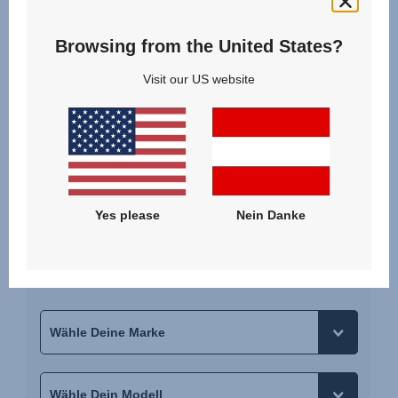
Browsing from the United States?
Kind
Visit our US website
3,5 Jahre - 12 Jahre
100 - 150 cm | 15 - 36 kg
AUSWÄHLEN
Yes please
Nein Danke
Bitte wähle Dein Fahrzeug