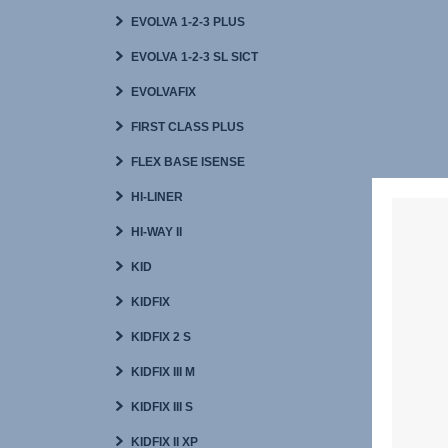
EVOLVA 1-2-3 PLUS
EVOLVA 1-2-3 SL SICT
EVOLVAFIX
FIRST CLASS PLUS
FLEX BASE ISENSE
HI-LINER
HI-WAY II
KID
KIDFIX
KIDFIX 2 S
KIDFIX III M
KIDFIX III S
KIDFIX II XP