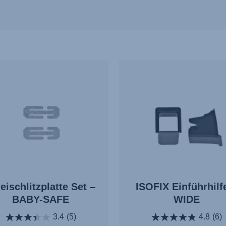
eischlitzplatte Set –
ISOFIX Einführhilf
BABY-SAFE
WIDE
3.4
(5)
4.8
(6)