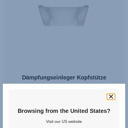
Dämpfungseinleger Kopfstütze
4.8
(32)
Browsing from the United States?
Visit our US website
15,00 €