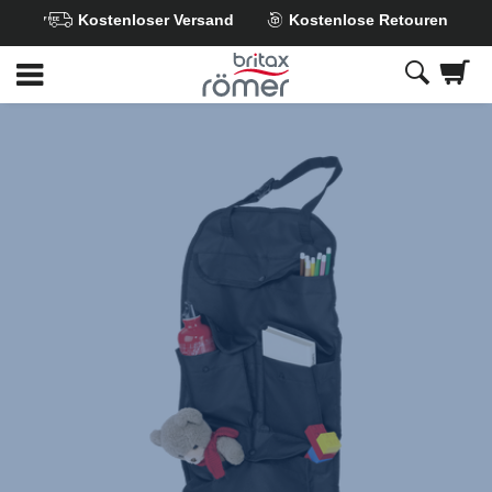
Kostenloser Versand
Kostenlose Retouren
Zum
Hauptinhalt
springen
Britax
Rückenlehnen-
Tasche
,
1
von
1