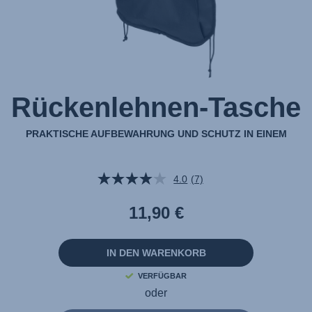
Rückenlehnen-Tasche
PRAKTISCHE AUFBEWAHRUNG UND SCHUTZ IN EINEM
4.0
(7)
7
Bewertungen
lesen.
11,90 €
Link
auf
derselben
Seite.
IN DEN WARENKORB
VERFÜGBAR
oder