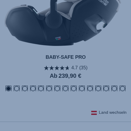
BABY-SAFE PRO
4.7
(35)
Aktueller
Ab
239,90 €
Preis
Land wechseln