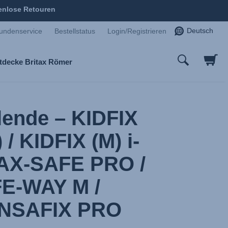
enlose Retouren
Deutsch
undenservice
Bestellstatus
Login/Registrieren
tdecke Britax Römer
lende – KIDFIX
/ KIDFIX (M) i-
MAX-SAFE PRO /
E-WAY M /
NSAFIX PRO