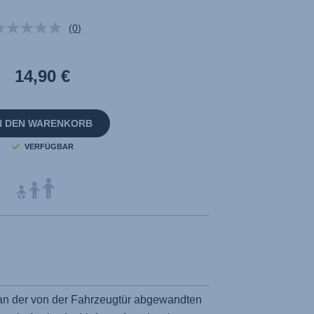
(0)
Kein
Beurteilungswert.
Link
auf
14,90 €
derselben
Seite.
N DEN WARENKORB
VERFÜGBAR
 an der von der Fahrzeugtür abgewandten