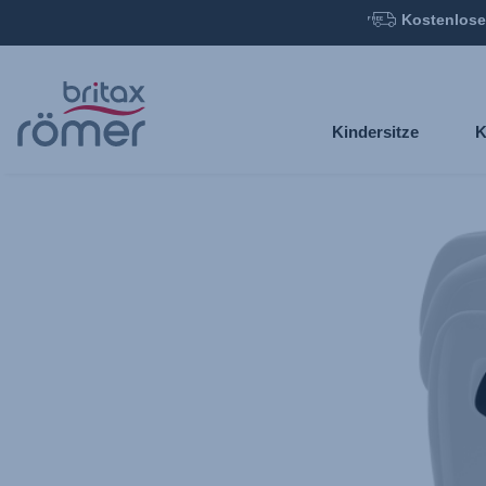
Kostenlose
Zum
Hauptinhalt
springen
Kindersitze
K
Britax
Seitenblende
–
KIDFIX
PRO
(M)
/
KIDFIX
(M)
i-