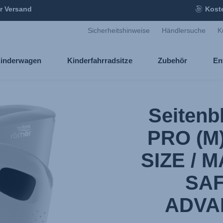
r Versand
Kost
Sicherheitshinweise
Händlersuche
K
inderwagen
Kinderfahrradsitze
Zubehör
En
Seitenb
PRO (M) 
SIZE / 
SAF
ADVA