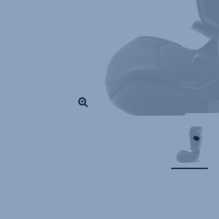
SIZE
/
MAX-
SAFE
PRO
/
SAFE-
WAY
M
/
ADVANSAFIX
PRO
,
1
von
1