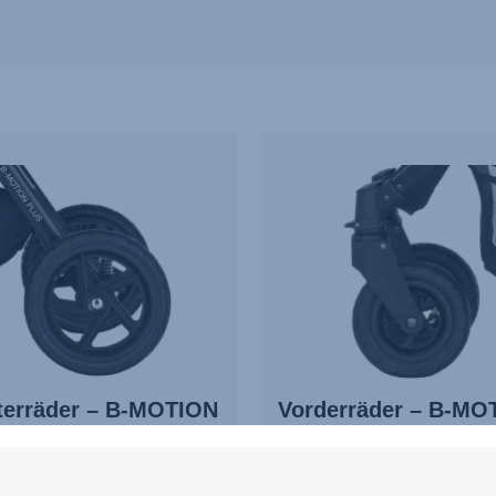
terräder – B-MOTION
Vorderräder – B-MO
4 PLUS
4
5.0
(2)
3.0
(11)