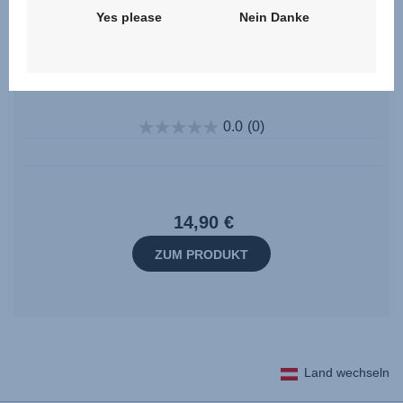
Yes please
Nein Danke
Verriegelung inkl. Schrauben – B-AGILE
M
0.0
(0)
14,90 €
ZUM PRODUKT
Land wechseln