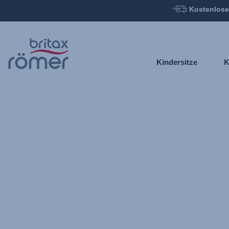
Kostenlose
Zum
Hauptinhalt
springen
Kindersitze
K
Britax
Kinderwagen-
Organizer
Black,
1
von
1