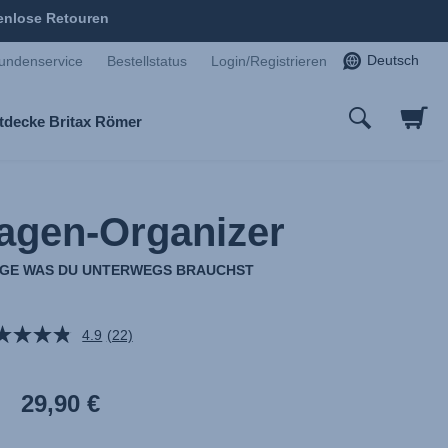
enlose Retouren
Deutsch
undenservice
Bestellstatus
Login/Registrieren
tdecke Britax Römer
agen-Organizer
IGE WAS DU UNTERWEGS BRAUCHST
4.9
(22)
22
Bewertungen
lesen.
Link
29,90 €
auf
derselben
Seite.