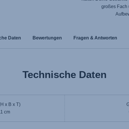
großes Fach
Aufbe
che Daten
Bewertungen
Fragen & Antworten
Technische Daten
H x B x T)
G
11 cm