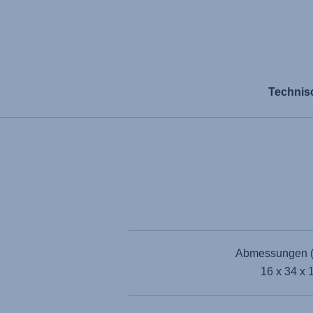
Technis
Abmessungen (
16 x 34 x 