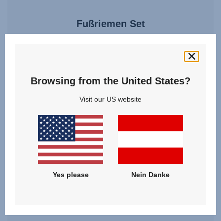
Fußriemen Set
4.7
(11)
Browsing from the United States?
Visit our US website
15,00 €
ZUM PRODUKT
Yes please
Nein Danke