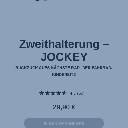
Zweithalterung –
JOCKEY
RUCKZUCK AUFS NÄCHSTE RAD: DER FAHRRAD-
KINDERSITZ
4.5
(69)
69
Bewertungen
lesen.
29,90 €
Link
auf
derselben
Seite.
IN DEN WARENKORB