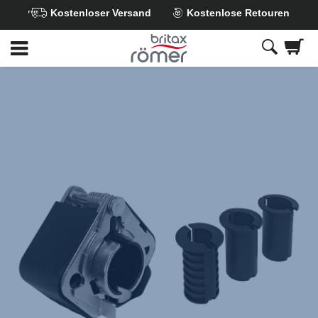
Kostenloser Versand
Kostenlose Retouren
Zum
Hauptinhalt
springen
Britax
Zweithalterung
–
JOCKEY
,
1
von
1