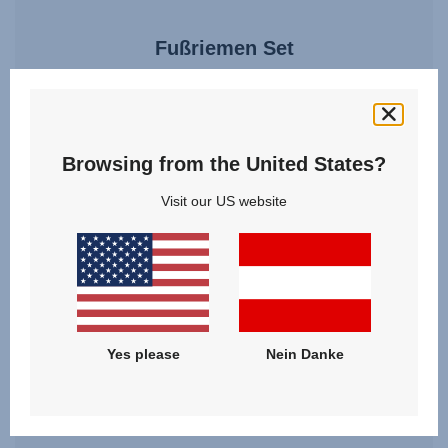
Fußriemen Set
4.7
(11)
Browsing from the United States?
Visit our US website
15,00 €
ZUM PRODUKT
Yes please
Nein Danke