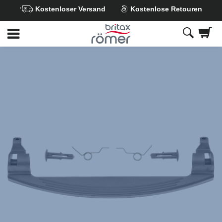
Kostenloser Versand
Kostenlose Retouren
Zum
Hauptinhalt
springen
Britax
Bedienhebel
,
1
von
1