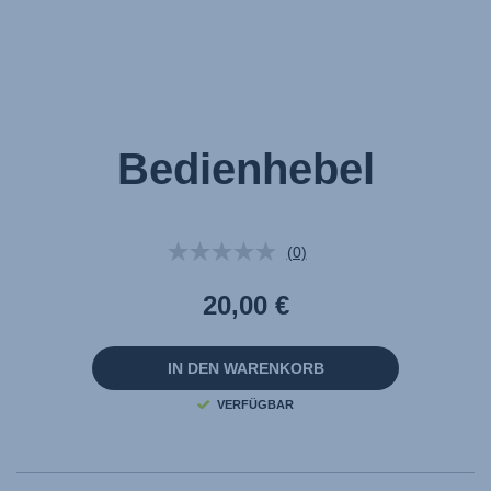
Bedienhebel
(0)
Kein
Beurteilungswert.
Link
20,00 €
auf
derselben
Seite.
IN DEN WARENKORB
VERFÜGBAR