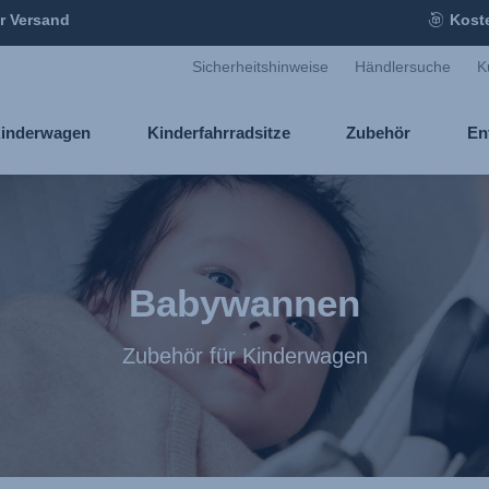
r Versand
Kost
Sicherheitshinweise
Händlersuche
K
inderwagen
Kinderfahrradsitze
Zubehör
En
Babywannen
Zubehör für Kinderwagen