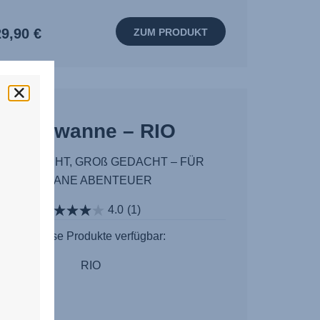
9,90 €
ZUM PRODUKT
Babywanne – RIO
IN GEMACHT, GROß GEDACHT – FÜR
URBANE ABENTEUER
4.0
(1)
Für diese Produkte verfügbar:
RIO