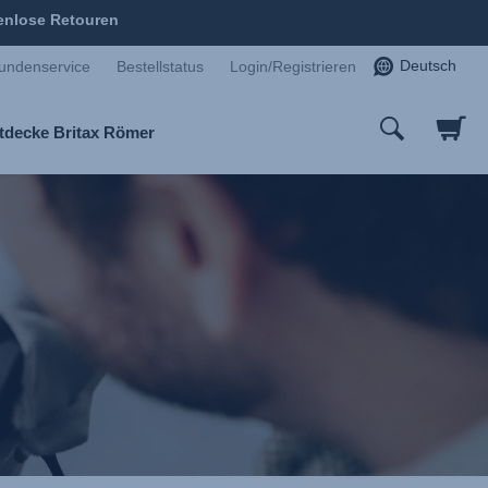
enlose Retouren
Deutsch
undenservice
Bestellstatus
Login/Registrieren
tdecke Britax Römer