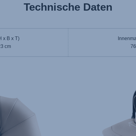
Technische Daten
 x B x T)
Innenma
23 cm
76