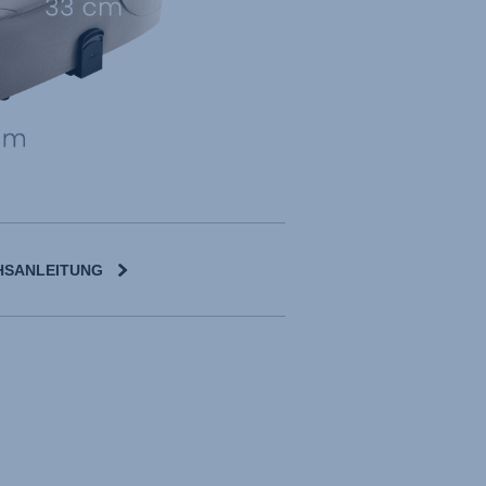
SANLEITUNG
erlands)
l)