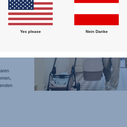
em
ywanne
r
Yes please
Nein Danke
nne
Dein
nn Du
paren
ammen,
wenden