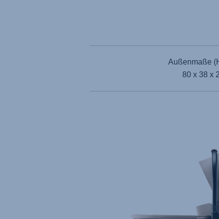
Außenmaße (H
80 x 38 x 