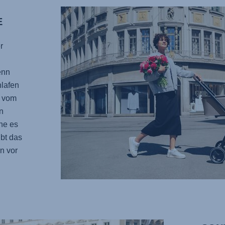
E
r
enn
hlafen
g vom
n
ne es
bt das
n vor