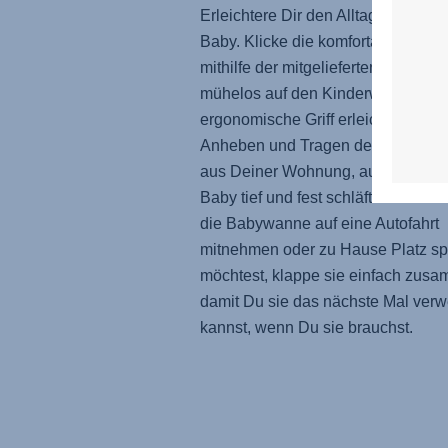
Erleichtere Dir den Alltag mit Dein
Baby. Klicke die komfortable Bab
mithilfe der mitgelieferten Adapter
mühelos auf den Kinderwagen. De
ergonomische Griff erleichtert das
Anheben und Tragen der Babywa
aus Deiner Wohnung, auch wenn 
Baby tief und fest schläft. Und we
die Babywanne auf eine Autofahrt
mitnehmen oder zu Hause Platz s
möchtest, klappe sie einfach zus
damit Du sie das nächste Mal ver
kannst, wenn Du sie brauchst.