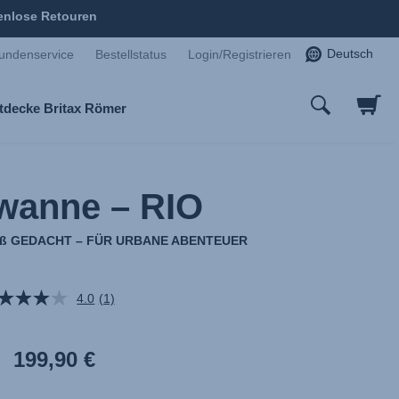
enlose Retouren
Deutsch
undenservice
Bestellstatus
Login/Registrieren
tdecke Britax Römer
wanne – RIO
Oß GEDACHT – FÜR URBANE ABENTEUER
4.0
(1)
Bewertung
lesen.
Link
auf
199,90 €
derselben
Seite.