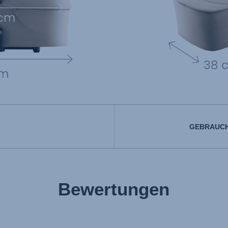
GEBRAUCH
User Instructions (English)
Bewertungen
g (Deutsch)
Gebruiksinstructies (Ned
تعليمات المستخدم) اَللُّغَةُ اَلْعَرَبِيَّة)
Kasutusjuhend (Eesti kee