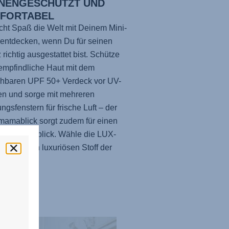
NENGESCHÜTZT UND
FORTABEL
ht Spaß die Welt mit Deinem Mini-
entdecken, wenn Du für seinen
 richtig ausgestattet bist. Schütze
empfindliche Haut mit dem
ehbaren UPF 50+ Verdeck vor UV-
en und sorge mit mehreren
ungsfenstern für frische Luft – der
amablick sorgt zudem für einen
enden Ausblick. Wähle die LUX-
te für einen luxuriösen Stoff der
anne.