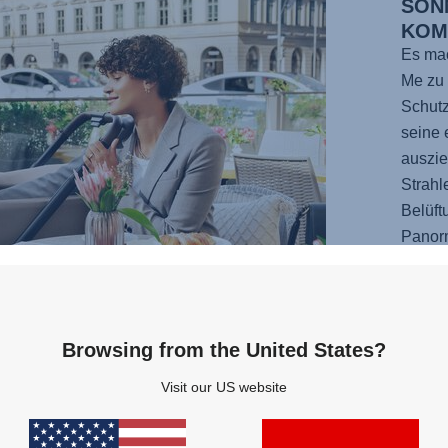
SON
KOM
Es mac
Me zu 
Schutz
seine 
auszi
Strahl
Belüft
Panorm
spann
Varian
Babyw
Browsing from the United States?
Visit our US website