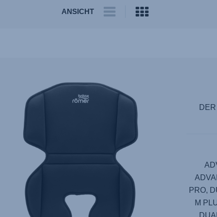
ANSICHT
DER
AD
ADVAN
PRO, D
M PLU
DUAL