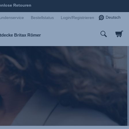
enlose Retouren
Deutsch
undenservice
Bestellstatus
Login/Registrieren
tdecke Britax Römer