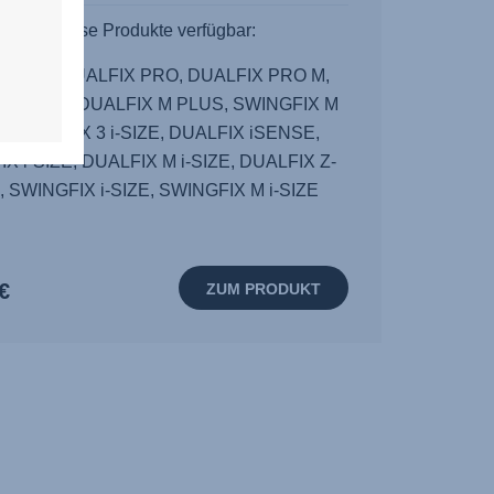
Für diese Produkte verfügbar:
IX 5Z, DUALFIX PRO, DUALFIX PRO M,
IX PLUS, DUALFIX M PLUS, SWINGFIX M
, DUALFIX 3 i-SIZE, DUALFIX iSENSE,
X i-SIZE, DUALFIX M i-SIZE, DUALFIX Z-
, SWINGFIX i-SIZE, SWINGFIX M i-SIZE
€
ZUM PRODUKT