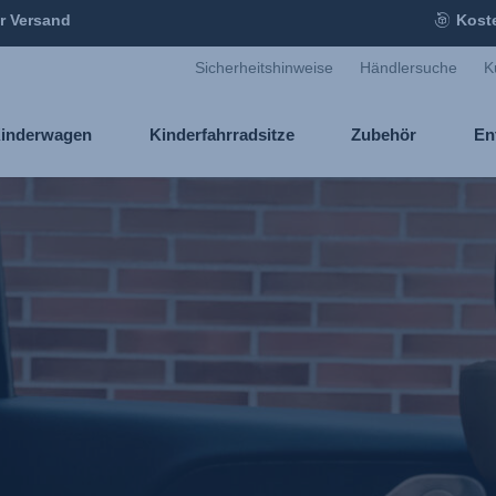
r Versand
Kost
Sicherheitshinweise
Händlersuche
K
inderwagen
Kinderfahrradsitze
Zubehör
En