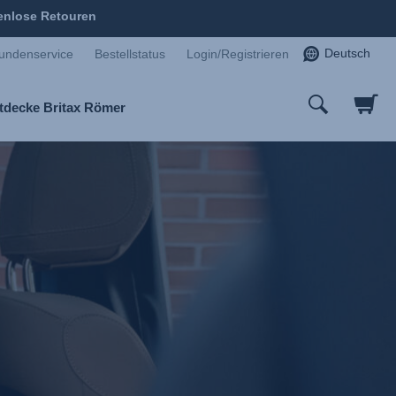
enlose Retouren
Deutsch
undenservice
Bestellstatus
Login/Registrieren
tdecke Britax Römer