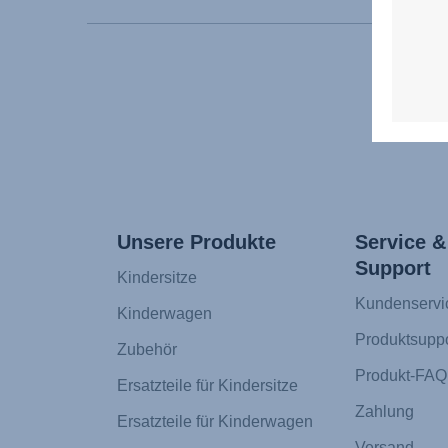
Unsere Produkte
Service &
Support
Kindersitze
Kundenservi
Kinderwagen
Produktsuppo
Zubehör
Produkt-FAQ
Ersatzteile für Kindersitze
Zahlung
Ersatzteile für Kinderwagen
Versand