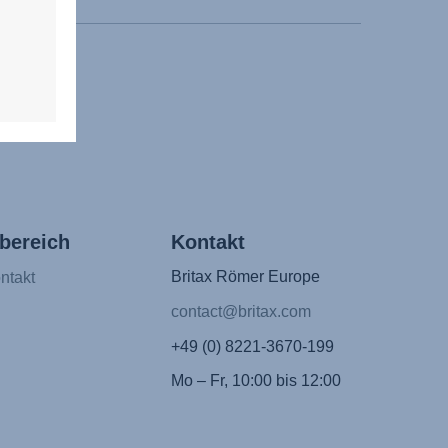
bereich
Kontakt
Britax Römer Europe
ntakt
contact@britax.com
+49 (0) 8221-3670-199
Mo – Fr, 10:00 bis 12:00