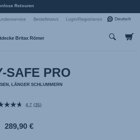
enlose Retouren
Deutsch
undenservice
Bestellstatus
Login/Registrieren
tdecke Britax Römer
-SAFE PRO
ISEN, LÄNGER SCHLUMMERN
4.7
(35)
35
Bewertungen
lesen.
Link
289,90 €
auf
derselben
Seite.