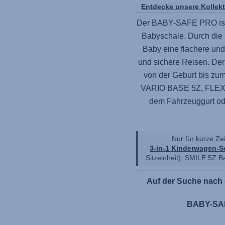
Entdecke unsere Kollek
Der
BABY-SAFE PRO
is
Babyschale. Durch die 
Baby eine flachere un
und sichere Reisen. De
von der Geburt bis zum
VARIO BASE 5Z,
FLEX
dem Fahrzeuggurt od
Nur für kurze Ze
3-in-1 Kinderwagen-S
Sitzeinheit),
SMILE 5Z
Ba
Auf der Suche nach 
BABY-SAF