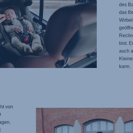
des Ba
das fö
Wirbel
geöffn
Reclin
bist. 
auch a
Kleine
kann.
ht von
O
agen.
t