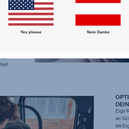
e
nd
Yes please
Nein Danke
on
rung
ng für
heit
OPT
DEI
Ergo R
an Sic
Mit Er