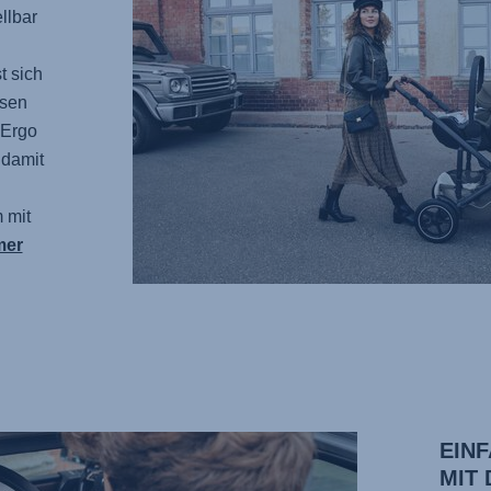
llbar
t sich
ösen
 Ergo
 damit
 mit
mer
EIN
MIT