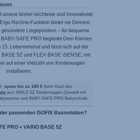
tionen
t unsere bisher leichteste und innovativste
Ergo Recline-Funktion bietet sie Deinem
d gesündere Liegeposition – für bequeme
r
BABY-SAFE PRO
begleitet Dein Kleines
 15. Lebensmonat und lässt sich auf der
 BASE 5Z
und
FLEX BASE iSENSE
, mit
er auf einer Vielzahl von Kinderwagen
installieren.
it:
spare bis zu 180 €
beim Kauf des
ets
aus
SMILE 5Z
Kinderwagen (Gestell mit
bywanne und
BABY-SAFE PRO
Babyschale.
der passenden ISOFIX Basisstation?
E PRO + VARIO BASE 5Z