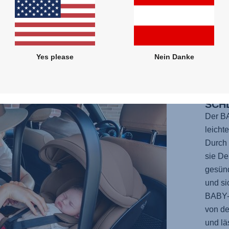
ng für
heit
Yes please
Nein Danke
SIC
SCH
Der
B
leicht
Durch 
sie De
gesünd
und si
BABY
von de
und lä