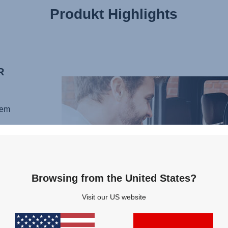
Produkt Highlights
R
dem
 und
e
nd
Browsing from the United States?
Visit our US website
on
rung