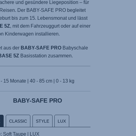
achere und gesündere Liegeposition – für
Reisen. Der
BABY-SAFE PRO
begleitet
eburt bis zum 15. Lebensmonat und lässt
E 5Z
, mit dem Fahrzeuggurt oder auf einer
on Kinderwagen installieren.
et aus der
BABY-SAFE PRO
Babyschale
BASE 5Z
Basisstation zusammen.
- 15 Monate | 40 - 85 cm | 0 - 13 kg
BABY-SAFE PRO
E
CLASSIC
STYLE
LUX
: Soft Taupe | LUX