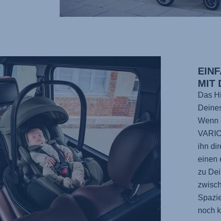
EIN
MIT
Das H
Deines
Wenn 
VARIO
ihn di
einen 
zu De
zwisch
Spazi
noch k