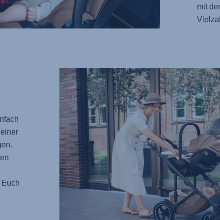
mit de
Vielza
infach
einer
gen.
gen
t Euch