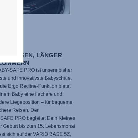
HER REISEN, LÄNGER
LUMMERN
ABY-SAFE PRO
ist unsere bisher
este und innovativste Babyschale.
die Ergo Recline-Funktion bietet
inem Baby eine flachere und
ere Liegeposition – für bequeme
chere Reisen. Der
-SAFE PRO
begleitet Dein Kleines
r Geburt bis zum 15. Lebensmonat
sst sich auf der
VARIO BASE 5Z
,