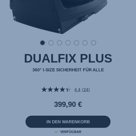
DUALFIX PLUS
360° I-SIZE SICHERHEIT FÜR ALLE
4.4
(24)
24
Bewertungen
lesen.
399,90 €
Link
auf
derselben
Seite.
IN DEN WARENKORB
VERFÜGBAR