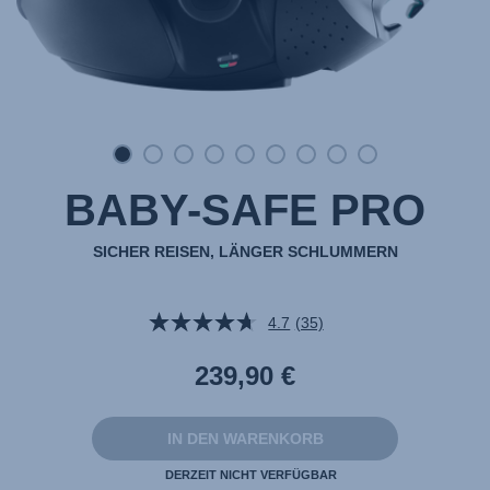
BABY-SAFE PRO
SICHER REISEN, LÄNGER SCHLUMMERN
4.7
(35)
35
Bewertungen
lesen.
239,90 €
Link
auf
derselben
Seite.
IN DEN WARENKORB
DERZEIT NICHT VERFÜGBAR