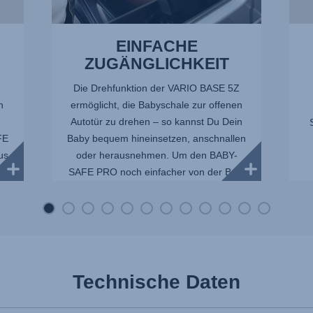
EINFACHE
ZUGÄNGLICHKEIT
Die Drehfunktion der VARIO BASE 5Z
h
ermöglicht, die Babyschale zur offenen
u
Autotür zu drehen – so kannst Du Dein
FE
Baby bequem hineinsetzen, anschnallen
aus
oder herausnehmen. Um den BABY-
SAFE PRO noch einfacher von der Ba...
E
Technische Daten