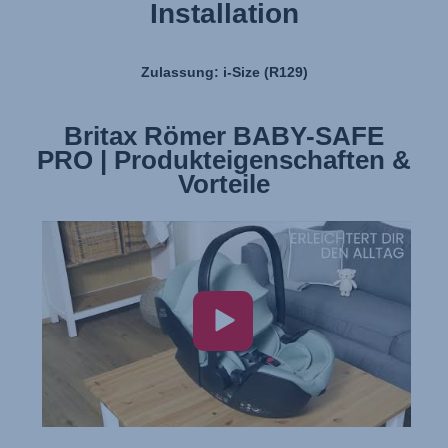
Installation
Zulassung: i-Size (R129)
Britax Römer BABY-SAFE
Britax Römer BABY-SAFE
PRO | Produkteigenschaften &
PRO | Installation
Vorteile