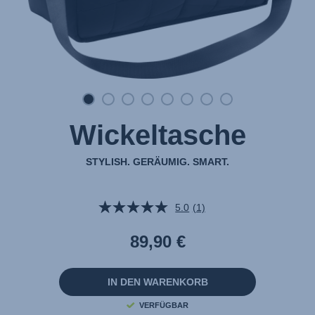
Wickeltasche
STYLISH. GERÄUMIG. SMART.
5.0
(1)
Bewertung
lesen.
Link
89,90 €
auf
derselben
Seite.
IN DEN WARENKORB
VERFÜGBAR