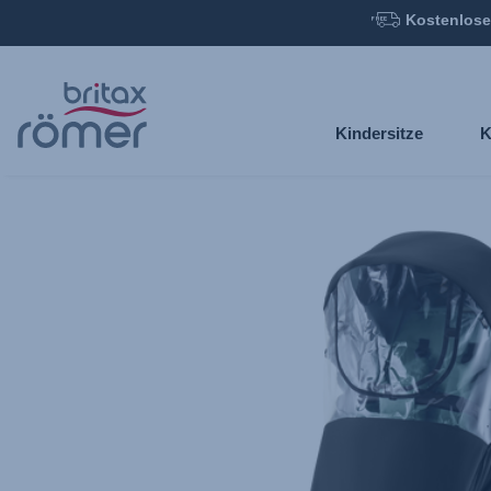
Kostenlose
Zum
Hauptinhalt
springen
Kindersitze
K
Britax
Regenverdeck
–
SMILE
,
1
von
1