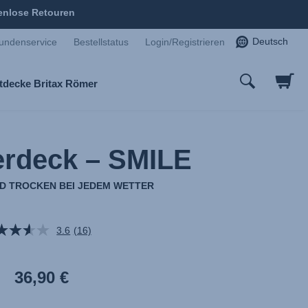
enlose Retouren
Deutsch
undenservice
Bestellstatus
Login/Registrieren
tdecke Britax Römer
rdeck – SMILE
ND TROCKEN BEI JEDEM WETTER
3.6
(16)
16
Bewertungen
lesen.
Link
36,90 €
auf
derselben
Seite.