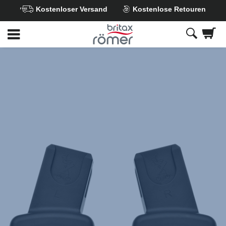
Kostenloser Versand
Kostenlose Retouren
Zum
Hauptinhalt
springen
Britax
CLICK&GO
Adapter
–
SMILE
,
1
von
1