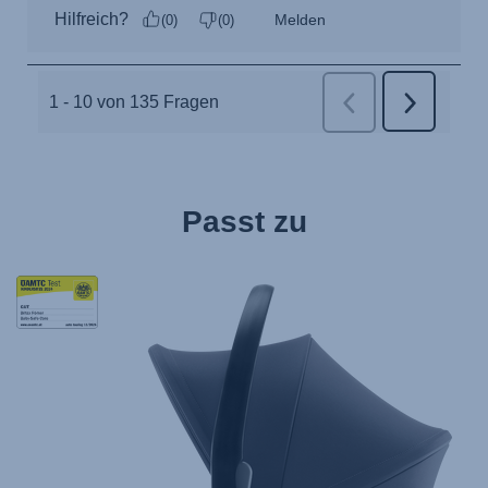
Passt zu
Tag
Award
StiWa
ADAC
10.2024