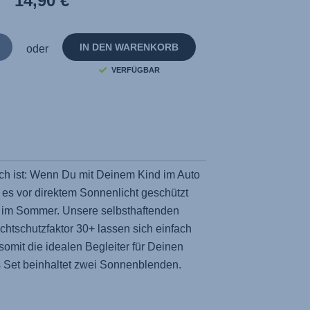
14,90 €
auf
derselben
Seite.
IN DEN WARENKORB
oder
VERFÜGBAR
ch ist: Wenn Du mit Deinem Kind im Auto
e es vor direktem Sonnenlicht geschützt
m im Sommer. Unsere selbsthaftenden
htschutzfaktor 30+ lassen sich einfach
somit die idealen Begleiter für Deinen
Set beinhaltet zwei Sonnenblenden.