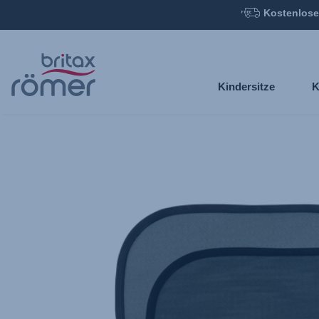
Kostenlose
Zum
Hauptinhalt
springen
Kindersitze
K
Britax
Selbsthaftende
Sonnenblende
,
1
von
1