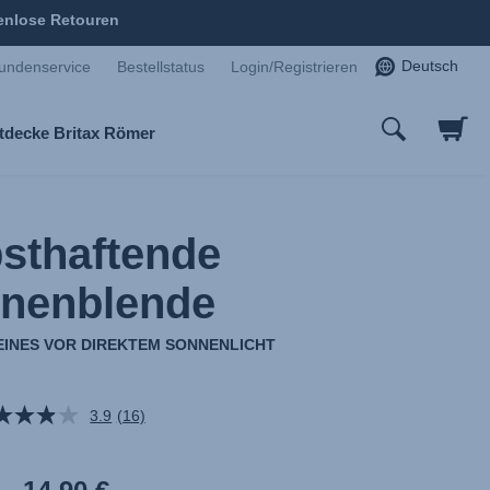
enlose Retouren
Deutsch
undenservice
Bestellstatus
Login/Registrieren
tdecke Britax Römer
bsthaftende
nenblende
EINES VOR DIREKTEM SONNENLICHT
3.9
(16)
16
Bewertungen
lesen.
Link