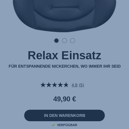
Relax Einsatz
FÜR ENTSPANNENDE NICKERCHEN, WO IMMER IHR SEID
4.8
(5)
5
Bewertungen
lesen.
49,90 €
Link
auf
derselben
Seite.
IN DEN WARENKORB
VERFÜGBAR