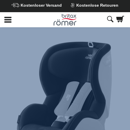
Kostenloser Versand
Kostenlose Retouren
Zum
Hauptinhalt
springen
Britax
Ersatzbezug
-
TRIFIX
i-
SIZE
Cosmos
Black,
1
von
1