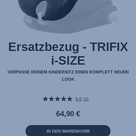
Ersatzbezug - TRIFIX
i-SIZE
VERPASSE DEINEM KINDERSITZ EINEN KOMPLETT NEUEN
LOOK
5.0
(3)
3
Bewertungen
lesen.
64,90 €
Link
auf
derselben
Seite.
IN DEN WARENKORB