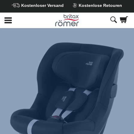
Kostenloser Versand
Kostenlose Retouren
Zum
Hauptinhalt
springen
Britax
Ersatzbezug
–
SAFE-
WAY
M
Space
Black,
1
von
1