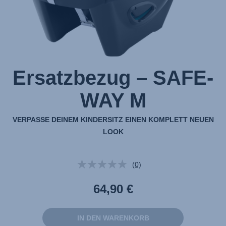
Ersatzbezug – SAFE-
WAY M
VERPASSE DEINEM KINDERSITZ EINEN KOMPLETT NEUEN
LOOK
(0)
Kein
Beurteilungswert.
Link
64,90 €
auf
derselben
Seite.
IN DEN WARENKORB