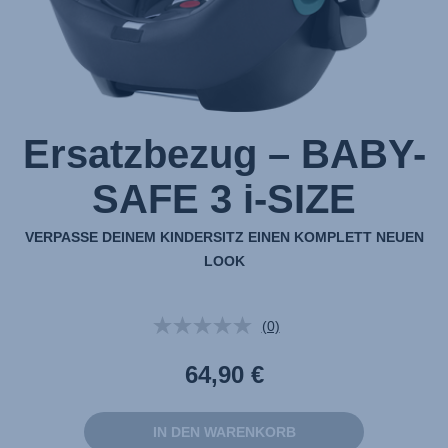
Ersatzbezug – BABY-
SAFE 3 i-SIZE
VERPASSE DEINEM KINDERSITZ EINEN KOMPLETT NEUEN
LOOK
(0)
Kein
Beurteilungswert.
Link
64,90 €
auf
derselben
Seite.
IN DEN WARENKORB