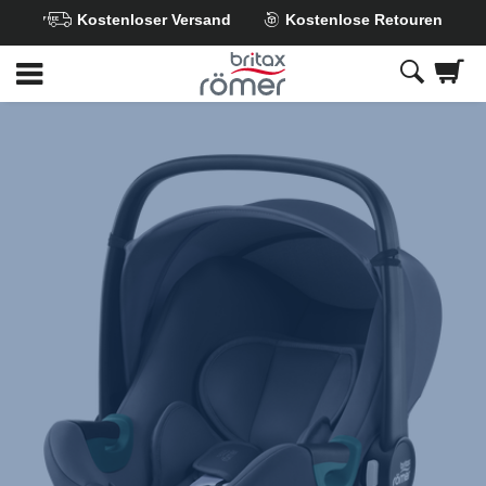
Kostenloser Versand
Kostenlose Retouren
Zum
Hauptinhalt
springen
Britax
Ersatzbezug
–
BABY-
SAFE
3
i-
SIZE
Midnight
Grey,
1
von
1