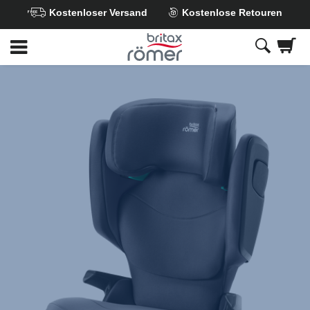
Kostenloser Versand
Kostenlose Retouren
Zum
Hauptinhalt
springen
Britax
Ersatzbezug
–
KIDFIX
PRO
M
,
1
von
1