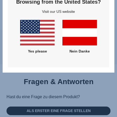
Browsing from the United States?
Visit our US website
Es kann im Moment zu leichten Verzögerungen bei der
Beantwortung der Fragen kommen, wir werden uns jedoch so
schnell wie möglich bei dir melden. Beste Grüße, Britax Römer
Yes please
Nein Danke
Team
Fragen & Antworten