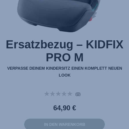
Ersatzbezug – KIDFIX
PRO M
VERPASSE DEINEM KINDERSITZ EINEN KOMPLETT NEUEN
LOOK
(0)
Kein
Beurteilungswert.
Link
64,90 €
auf
derselben
Seite.
IN DEN WARENKORB