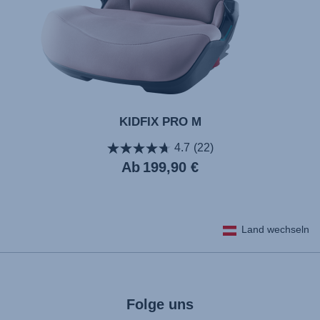
KIDFIX PRO M
4.7
(22)
Aktueller
Ab
199,90 €
Preis
Land wechseln
Folge uns