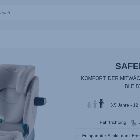
ge
SAFE
n
KOMFORT, DER MITWÄC
n;
BLEIB
3.5 Jahre - 12
n.
Fahrtrichtung
Entspannter Schlaf dank Eas