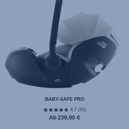
BABY-SAFE PRO
4.7
(35)
Aktueller
Ab
239,90 €
Preis