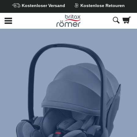
Kostenloser Versand
Kostenlose Retouren
Zum
Hauptinhalt
springen
Britax
Ersatzbezug
–
BABY-
SAFE
5Z
/
5Z2
/
PRO
,
1
von