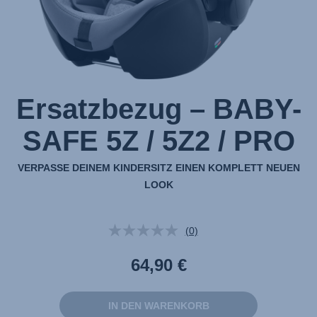
1
Ersatzbezug – BABY-
SAFE 5Z / 5Z2 / PRO
VERPASSE DEINEM KINDERSITZ EINEN KOMPLETT NEUEN
LOOK
(0)
Kein
Beurteilungswert.
Link
64,90 €
auf
derselben
Seite.
IN DEN WARENKORB