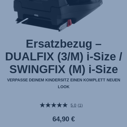
Grey,
1
von
1
Ersatzbezug –
DUALFIX (3/M) i-Size /
SWINGFIX (M) i-Size
VERPASSE DEINEM KINDERSITZ EINEN KOMPLETT NEUEN
LOOK
5.0
(1)
Bewertung
lesen.
Link
64,90 €
auf
derselben