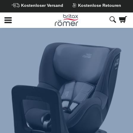
Kostenloser Versand
Kostenlose Retouren
Zum
Hauptinhalt
springen
Britax
Ersatzbezug
–
DUALFIX
(3/M)
i-
Size
/
SWINGFIX
(M)
i-
Size
Midnight