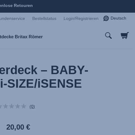
enlose Retouren
Deutsch
undenservice
Bestellstatus
Login/Registrieren
tdecke Britax Römer
erdeck – BABY-
i-SIZE/iSENSE
(0)
Kein
Beurteilungswert.
Link
auf
20,00 €
derselben
Seite.