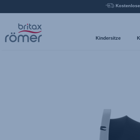
Kostenlose
Zum
Hauptinhalt
springen
Kindersitze
K
Britax
Sonnenverdeck
–
BABY-
SAFE
3
i-
SIZE/iSENSE
Indigo
Blue,