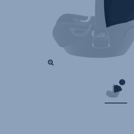
1
von
1