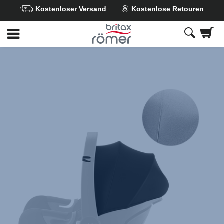
Kostenloser Versand
Kostenlose Retouren
Zum
Hauptinhalt
springen
Britax
Sonnenverdeck
–
BABY-
SAFE
3
i-
SIZE/iSENSE
Nordic
Grey,
1
von
1