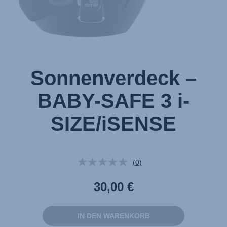
Sonnenverdeck –
BABY-SAFE 3 i-
SIZE/iSENSE
(0)
Kein
Beurteilungswert.
Link
30,00 €
auf
derselben
Seite.
IN DEN WARENKORB