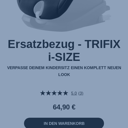
Ersatzbezug - TRIFIX
i-SIZE
VERPASSE DEINEM KINDERSITZ EINEN KOMPLETT NEUEN
LOOK
5.0
(3)
3
Bewertungen
lesen.
64,90 €
Link
auf
derselben
Seite.
IN DEN WARENKORB