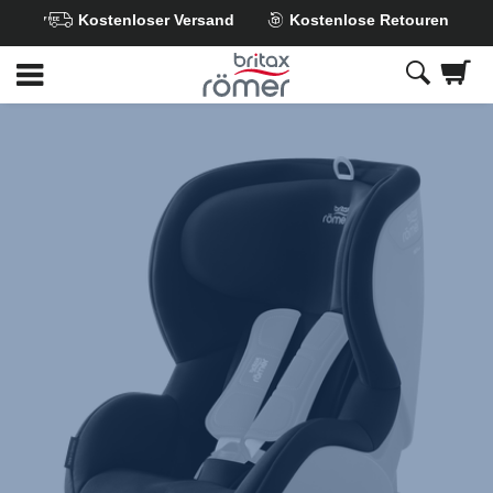
Kostenloser Versand
Kostenlose Retouren
Zum
Hauptinhalt
springen
Britax
Ersatzbezug
-
TRIFIX
i-
SIZE
Cosmos
Black,
1
von
1