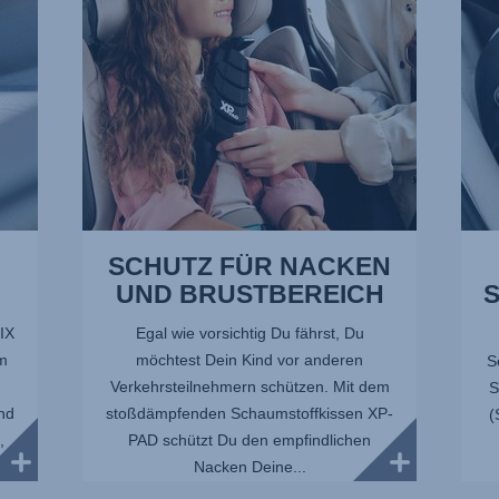
1
von
von
10
10
SCHUTZ FÜR NACKEN
UND BRUSTBEREICH
IX
Egal wie vorsichtig Du fährst, Du
m
möchtest Dein Kind vor anderen
S
Verkehrsteilnehmern schützen. Mit dem
S
und
stoßdämpfenden Schaumstoffkissen XP-
(
,
PAD schützt Du den empfindlichen
Nacken Deine...