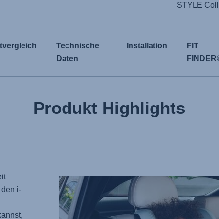
STYLE Colle
tvergleich
Technische
Installation
FIT
Daten
FINDER
Produkt Highlights
it
den i-
kannst,