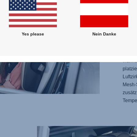
eingek
Polste
geräum
darauf
Yes please
Nein Danke
bequem
Kopfst
um den
warmen
platzi
Luftzi
Mesh-S
zusätz
Temper