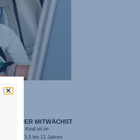
FORT, DER MITWÄCHST
ir vor, Dein Kind ist im
X PRO
von 3,5 bis 12 Jahren