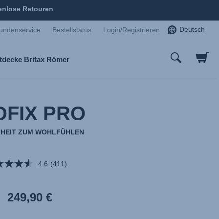
enlose Retouren
Deutsch
undenservice
Bestellstatus
Login/Registrieren
tdecke Britax Römer
DFIX PRO
RHEIT ZUM WOHLFÜHLEN
4.6
(411)
411
Bewertungen
lesen.
Link
249,90 €
auf
derselben
Seite.