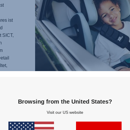
st
es ist
d
t SICT,
n
em
etail
tet,
 Gefühl
Browsing from the United States?
KOM
Visit our US website
Stell D
KIDFI