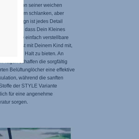
uschelt. Von seiner weichen
rung bis zum schlanken, aber
igen Design ist jedes Detail
 ausgelegt, dass Dein Kleines
 reist. Die einfach verstellbare
ütze wächst mit Deinem Kind mit,
 perfekten Halt zu bieten. An
 Tagen schaffen die sorgfältig
erten Belüftunglöcher eine effektive
rkulation, während die sanften
toffe der STYLE Variante
lich für eine angenehme
atur sorgen.