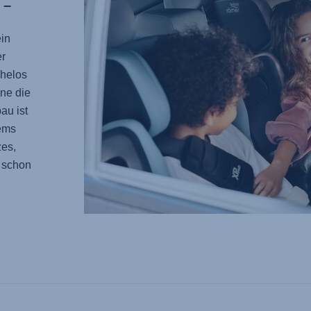
 –
in
er
ühelos
ne die
au ist
ems
zes,
 schon