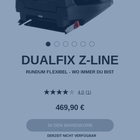
DUALFIX Z-LINE
RUNDUM FLEXIBEL - WO IMMER DU BIST
4.0
(1)
Bewertung
lesen.
Link
469,90 €
auf
derselben
Seite.
IN DEN WARENKORB
DERZEIT NICHT VERFÜGBAR