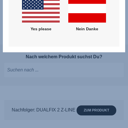
Erhalten Sie Hilfe bei Installation,
Nutzung und Wartung
Yes please
Nein Danke
Nach welchem Produkt suchst Du?
Tippen,
um
Vorschläge
zu
erhalten;
Nachfolger: DUALFIX 2 Z-LINE
ZUM PRODUKT
mit
den