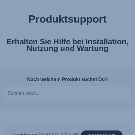
Produktsupport
Erhalten Sie Hilfe bei Installation,
Nutzung und Wartung
Nach welchem Produkt suchst Du?
Tippen,
um
Vorschläge
zu
erhalten;