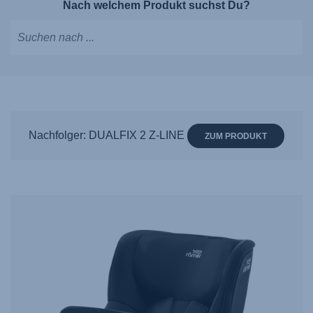
Nach welchem Produkt suchst Du?
Tippen,
um
Vorschläge
zu
erhalten;
Nachfolger: DUALFIX 2 Z-LINE
ZUM PRODUKT
mit
den
Pfeiltasten
navigieren;
mit
Enter
auswählen.