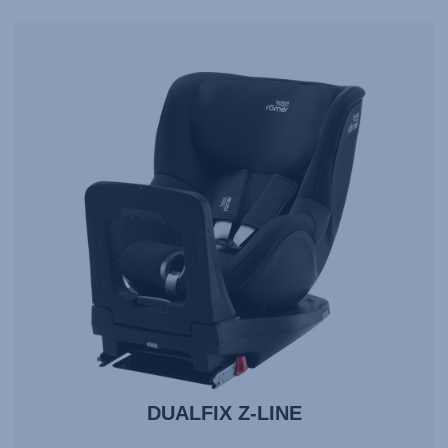
Pfeiltasten
navigieren;
mit
Enter
auswählen.
DUALFIX Z-LINE