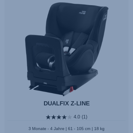
Enter
auswählen.
DUALFIX Z-LINE
4.0
(1)
3 Monate - 4 Jahre | 61 - 105 cm | 18 kg