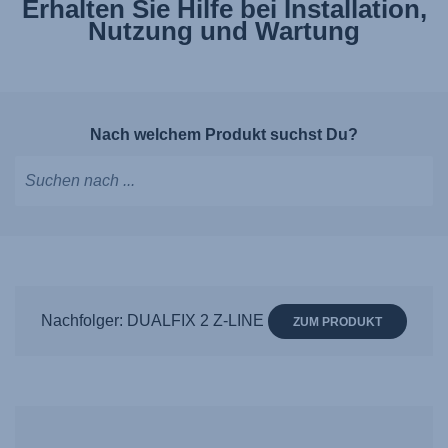
Erhalten Sie Hilfe bei Installation,
Nutzung und Wartung
Nach welchem Produkt suchst Du?
Tippen,
um
Vorschläge
zu
erhalten;
Nachfolger: DUALFIX 2 Z-LINE
ZUM PRODUKT
mit
den
Pfeiltasten
navigieren;
mit