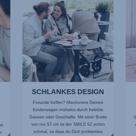
1
2
von
von
13
13
SCHLANKES DESIGN
Freunde treffen? Manövriere Deinen
Kinderwagen mühelos durch belebte
Gassen oder Geschäfte. Mit einer Breite
S
von nur 57 cm ist der SMILE 5Z schön
t.
schmal, so dass du Dich problemlos
r