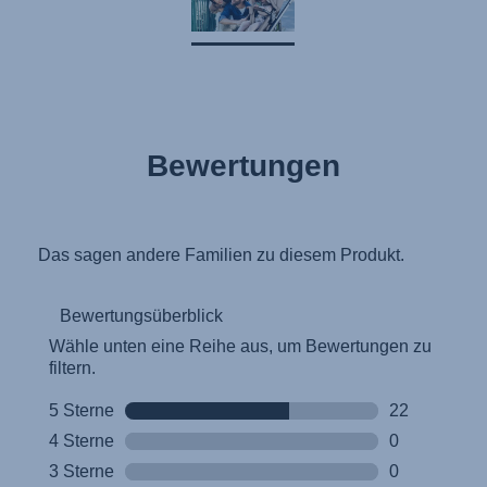
Kasutusjuhend (Eesti keel)
Käyttöohjeet (Suomi)
Οδηγίες χρήσης (Ελληνική γλώσσα)
Használati útmutató (Magyar nyelv)
Lietošanas instrukcija (Latviešu valoda)
Bewertungen
Naudojimo instrukcija (Lietuvių kalba)
Monteringsanvisning (Norsk)
Instrucţiuni de utilizare (Limba română)
Uputstvo za korišcenje (Srpski)
Navodila za uporabo (Slovenščina)
Bruksanvisning (Svenska)
Kullanım talimatı (Türkçe)