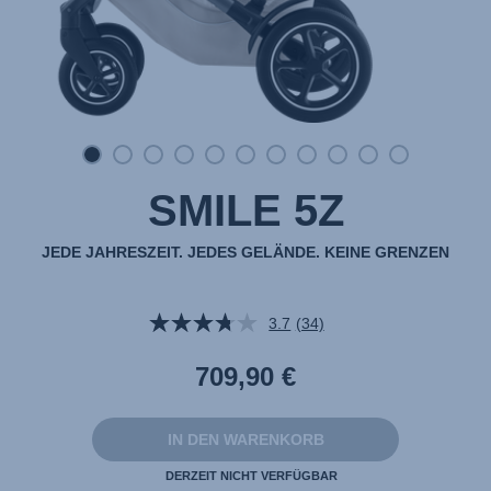
SMILE 5Z
JEDE JAHRESZEIT. JEDES GELÄNDE. KEINE GRENZEN
3.7
(34)
34
Bewertungen
lesen.
709,90 €
Link
auf
derselben
Seite.
IN DEN WARENKORB
DERZEIT NICHT VERFÜGBAR