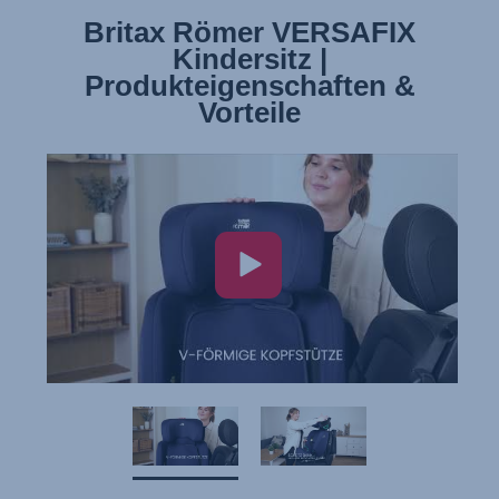
Britax Römer VERSAFIX
Britax Römer VERSAFIX
Kindersitz | Installation
Kindersitz |
Produkteigenschaften &
Vorteile