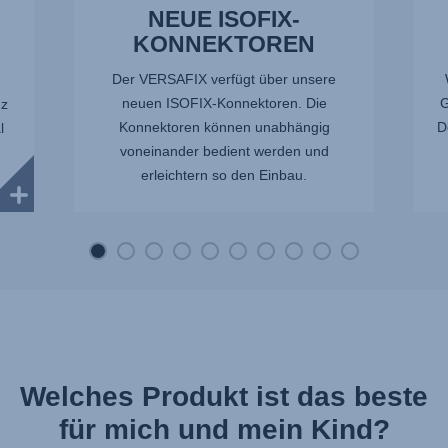
NEUE ISOFIX-
KONNEKTOREN
Der VERSAFIX verfügt über unsere
neuen ISOFIX-Konnektoren. Die
G
nz
Konnektoren können unabhängig
D
l
voneinander bedient werden und
m
erleichtern so den Einbau.
wir
Welches Produkt ist das beste
für mich und mein Kind?