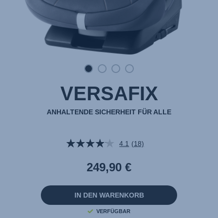
VERSAFIX
ANHALTENDE SICHERHEIT FÜR ALLE
4.1
(18)
18
Bewertungen
lesen.
249,90 €
Link
auf
derselben
Seite.
IN DEN WARENKORB
VERFÜGBAR