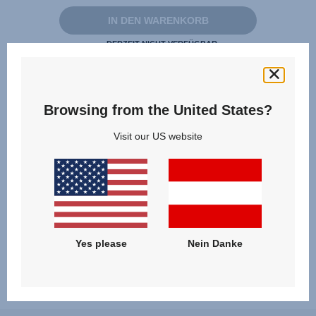
Seite.
IN DEN WARENKORB
DERZEIT NICHT VERFÜGBAR
oder
HÄNDLER SUCHEN
Browsing from the United States?
Für diese Produkte verfügbar:
Visit our US website
DUALFIX 3 i-SIZE, DUALFIX M i-SIZE, DUALFIX i-SIZE,
DUALFIX 5Z, DUALFIX PRO, DUALFIX PRO M,
SWINGFIX M i-SIZE, SWINGFIX M PLUS
Yes please
Nein Danke