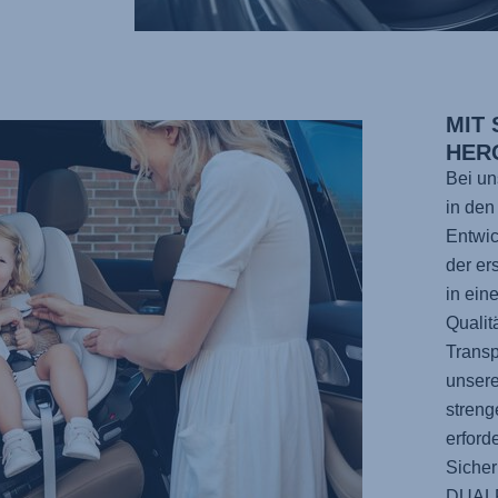
MIT
HER
Bei un
in den
Entwic
der er
in ein
Qualit
Transp
unsere
streng
erford
Sicher
DUAL