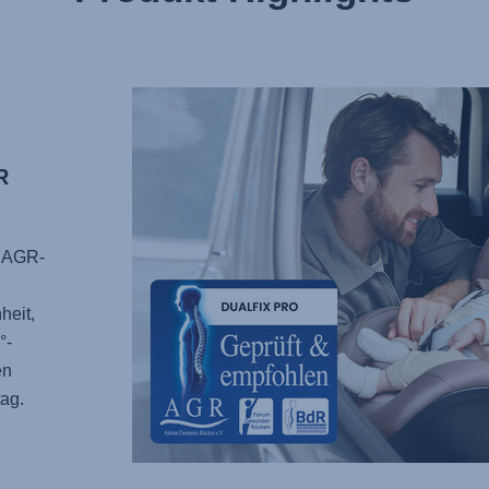
R
 AGR-
heit,
°-
en
tag.