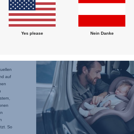
du dei
nicht 
Yes please
Nein Danke
 zur
uellen
nd auf
onen
n
stem,
ionen
in
n
tzt. So