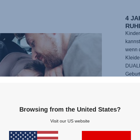
4 J
RUH
Kinder
kannst
wenn d
Kleide
DUAL
Geburt
geschü
über 1
förmig
bietet
Browsing from the United States?
So kan
Visit our US website
den A
Der Si
Positi