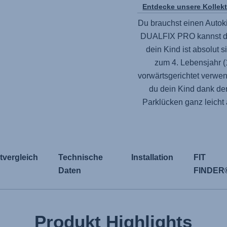
Entdecke unsere Kollek
Du brauchst einen Autokin
DUALFIX PRO
kannst d
dein Kind ist absolut s
zum 4. Lebensjahr (
vorwärtsgerichtet verwe
du dein Kind dank de
Parklücken ganz leich
tvergleich
Technische
Installation
FIT
Daten
FINDER
Produkt Highlights