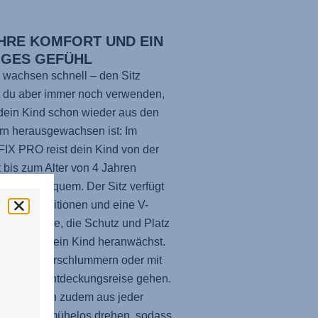
AHRE KOMFORT UND EIN
IGES GEFÜHL
 wachsen schnell – den Sitz
 du aber immer noch verwenden,
ein Kind schon wieder aus den
rn herausgewachsen ist: Im
FIX PRO
reist dein Kind von der
 bis zum Alter von 4 Jahren
tzt und bequem. Der Sitz verfügt
2 Ruhepositionen und eine V-
e Kopfstütze, die Schutz und Platz
, während dein Kind heranwächst.
n es weiterschlummern oder mit
ugen auf Entdeckungsreise gehen.
tz lässt sich zudem aus jeder
on heraus mühelos drehen, sodass