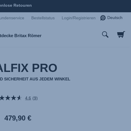
enlose Retouren
Deutsch
undenservice
Bestellstatus
Login/Registrieren
tdecke Britax Römer
LFIX PRO
ND SICHERHEIT AUS JEDEM WINKEL
4.6
(9)
9
Bewertungen
lesen.
Link
479,90 €
auf
derselben
Seite.