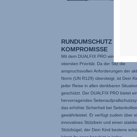
RUNDUMSCHUTZ – OHNE
KOMPROMISSE
Mit dem
DUALFIX PRO
wird Sicherheit
obersten Priorität. Da der Sitz die
anspruchsvollen Anforderungen der akt
Norm (UN R129) übersteigt, ist Dein Ki
jeder Reise in allen denkbaren Situati
geschützt. Der
DUALFIX PRO
bietet ei
hervorragendes Seitenaufprallschutzsy
das erhöhte Sicherheit bei Seitenkollis
gewährleistet. Er verfügt zudem über e
innovatives Stützbein und einen stabile
Stützbügel, der Dein Kind bestens schü
könnt ihr ganz beruhigt in jedes