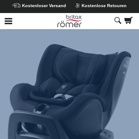
Kostenloser Versand
Kostenlose Retouren
Zum
Hauptinhalt
springen
Britax
Britax
Britax
Britax
Britax
Britax
Britax
Britax
Britax
DUALFIX
DUALFIX
DUALFIX
DUALFIX
DUALFIX
DUALFIX
DUALFIX
DUALFIX
DUALFIX
PRO
PRO
PRO
PRO
PRO
PRO
PRO
PRO
PRO
Carbon
Carbon
Carbon
Carbon
Carbon
Carbon
Carbon
Carbon
Carbon
Black,
Black,
Black,
Black,
Black,
Black,
Black,
Black,
Black,
1
2
3
4
5
6
7
8
9
von
von
von
von
von
von
von
von
von
9
9
9
9
9
9
9
9
9