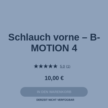
Schlauch vorne – B-
MOTION 4
5.0
(1)
Bewertung
lesen.
Link
10,00 €
auf
derselben
Seite.
IN DEN WARENKORB
DERZEIT NICHT VERFÜGBAR