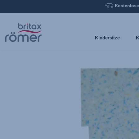
Kostenlose
Zum
Hauptinhalt
springen
Kindersitze
K
Britax
Schaumeinleger
–
KING
II
,
1
von
1