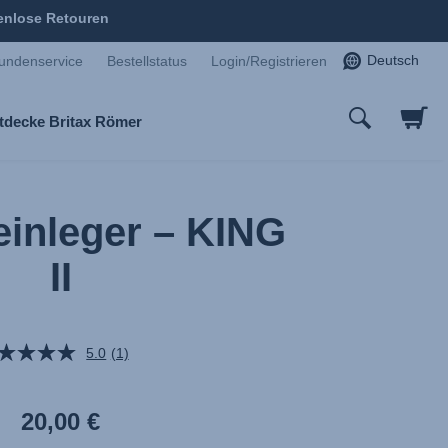
enlose Retouren
Deutsch
undenservice
Bestellstatus
Login/Registrieren
tdecke Britax Römer
inleger – KING
II
5.0
(1)
Bewertung
lesen.
Link
auf
20,00 €
derselben
Seite.